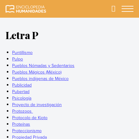
Skip
to
Primary
Menu
Enciclopedia
La enciclopedia de
content
Humanidades
humanidades más
completa y más
Letra P
confiable
Puntillismo
Pulpo
Pueblos Nómadas y Sedentarios
Pueblos Mágicos (México)
Pueblos indígenas de México
Publicidad
Pubertad
Psicología
Proyecto de investigación
Protozoos
Protocolo de Kioto
Proteínas
Proteccionismo
Propiedad Privada