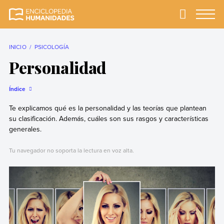
Skip
to
Primary
Menu
Enciclopedia
La enciclopedia de
content
Humanidades
humanidades más
completa y más
INICIO
PSICOLOGÍA
confiable
Personalidad
Índice
Te explicamos qué es la personalidad y las teorías que plantean
su clasificación. Además, cuáles son sus rasgos y características
generales.
Tu navegador no soporta la lectura en voz alta.