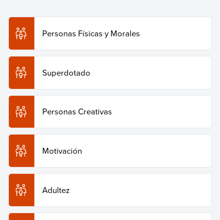
Personalidad
. Enciclopedia Humanidades. Recuperado
el 29 de julio de 2026 de
https://humanidades.com/personalidad/
.
Personas Físicas y Morales
Copiar cita
Superdotado
Personas Creativas
Motivación
Adultez