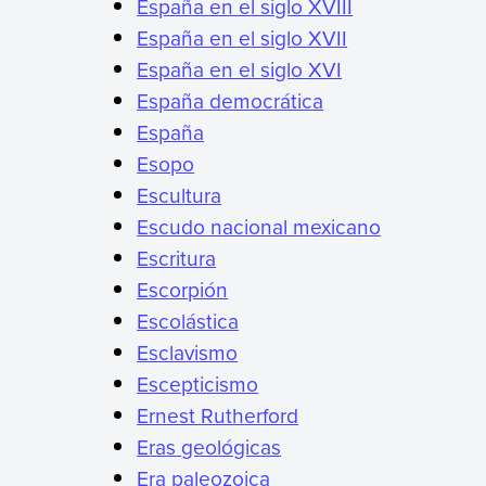
España en el siglo XVIII
España en el siglo XVII
España en el siglo XVI
España democrática
España
Esopo
Escultura
Escudo nacional mexicano
Escritura
Escorpión
Escolástica
Esclavismo
Escepticismo
Ernest Rutherford
Eras geológicas
Era paleozoica