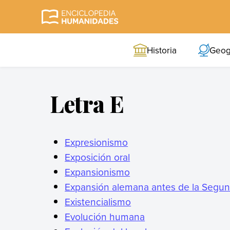
Skip
to
Enciclopedia
La enciclopedia de
content
Humanidades
humanidades más
Historia
Geog
completa y más
confiable
Letra E
Expresionismo
Exposición oral
Expansionismo
Expansión alemana antes de la Segun
Existencialismo
Evolución humana