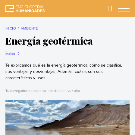
Skip
to
Primary
Menu
Enciclopedia
La enciclopedia de
content
Humanidades
humanidades más
completa y más
INICIO
AMBIENTE
confiable
Energía geotérmica
Índice
Te explicamos qué es la energía geotérmica, cómo se clasifica,
sus ventajas y desventajas. Además, cuáles son sus
características y usos.
Tu navegador no soporta la lectura en voz alta.