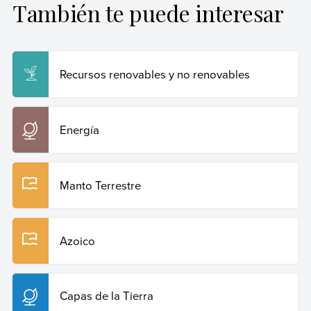
También te puede interesar
introducción a la geología física
. Prentice Hall.
Sposob, Gustavo (3 de julio de 2025).
Energía
geotérmica
. Enciclopedia Humanidades. Recuperado el
29 de julio de 2026 de
https://humanidades.com/energia-geotermica/
.
Recursos renovables y no renovables
Copiar cita
Energía
Manto Terrestre
Azoico
Capas de la Tierra