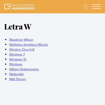
Skip
to
Primary
Menu
Enciclopedia
La enciclopedia de
content
Humanidades
humanidades más
completa y más
Letra W
confiable
Woodrow Wilson
Wolfgang Amadeus Mozart
Winston Churchill
Windows 7
Windows 10
Windows
William Shakespeare
Weltpolitik
Walt Disney