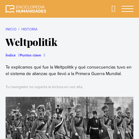
Skip
to
Primary
Menu
Enciclopedia
La enciclopedia de
content
Humanidades
humanidades más
completa y más
INICIO
HISTORIA
confiable
Weltpolitik
Índice
Puntos clave
Te explicamos qué fue la Weltpolitik y qué consecuencias tuvo en
el sistema de alianzas que llevó a la Primera Guerra Mundial.
Tu navegador no soporta la lectura en voz alta.