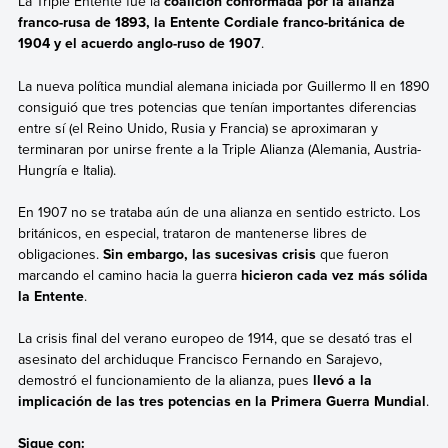
La Triple Entente fue la
coalición conformada por la alianza
franco-rusa de 1893, la Entente Cordiale franco-británica de
1904 y el acuerdo anglo-ruso de 1907
.
La nueva política mundial alemana iniciada por Guillermo II en 1890
consiguió que tres potencias que tenían importantes diferencias
entre sí (el Reino Unido, Rusia y Francia) se aproximaran y
terminaran por unirse frente a la Triple Alianza (Alemania, Austria-
Hungría e Italia).
En 1907 no se trataba aún de una alianza en sentido estricto. Los
británicos, en especial, trataron de mantenerse libres de
obligaciones.
Sin embargo, las sucesivas crisis
que fueron
marcando el camino hacia la guerra
hicieron cada vez más sólida
la Entente
.
La crisis final del verano europeo de 1914, que se desató tras el
asesinato del archiduque Francisco Fernando en Sarajevo,
demostró el funcionamiento de la alianza, pues
llevó a la
implicación de las tres potencias en la Primera Guerra Mundial
.
Sigue con: