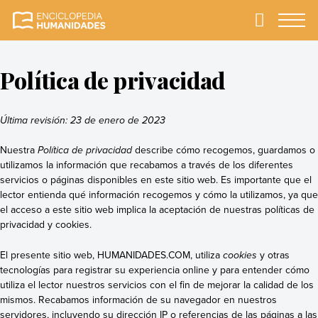
Skip
to
Primary
Menu
Enciclopedia
La enciclopedia de
content
Humanidades
humanidades más
completa y más
Política de privacidad
confiable
Última revisión: 23 de enero de 2023
Nuestra
Política de privacidad
describe cómo recogemos, guardamos o
utilizamos la información que recabamos a través de los diferentes
servicios o páginas disponibles en este sitio web. Es importante que el
lector entienda qué información recogemos y cómo la utilizamos, ya que
el acceso a este sitio web implica la aceptación de nuestras políticas de
privacidad y cookies.
El presente sitio web, HUMANIDADES.COM, utiliza
cookies
y otras
tecnologías para registrar su experiencia online y para entender cómo
utiliza el lector nuestros servicios con el fin de mejorar la calidad de los
mismos. Recabamos información de su navegador en nuestros
servidores, incluyendo su dirección IP o referencias de las páginas a las