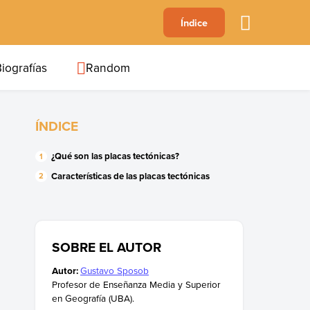
A
Índice
B
C
D
E
F
G
H
I
J
iografías
Random
ÍNDICE
¿Qué son las placas tectónicas?
Características de las placas tectónicas
SOBRE EL AUTOR
Autor:
Gustavo Sposob
Profesor de Enseñanza Media y Superior
en Geografía (UBA).