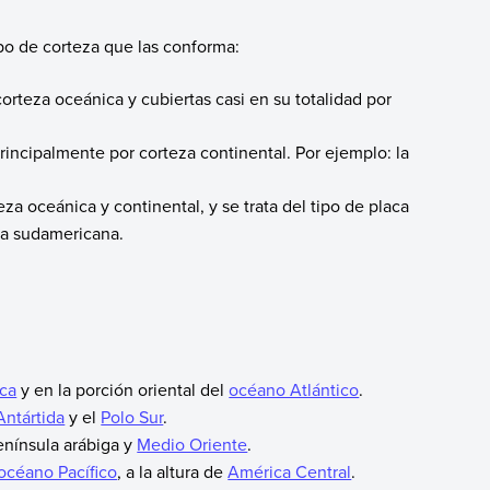
ipo de corteza que las conforma:
rteza oceánica y cubiertas casi en su totalidad por
incipalmente por corteza continental. Por ejemplo: la
a oceánica y continental, y se trata del tipo de placa
aca sudamericana.
ica
y en la porción oriental del
océano Atlántico
.
Antártida
y el
Polo Sur
.
enínsula arábiga y
Medio Oriente
.
océano Pacífico
, a la altura de
América Central
.