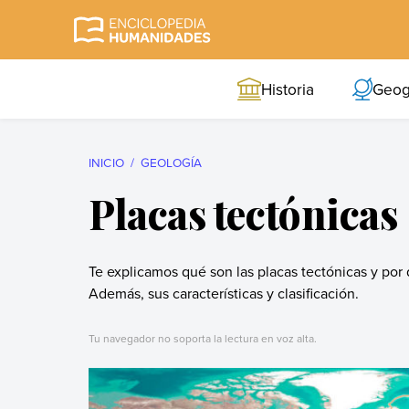
Skip
to
Enciclopedia
La enciclopedia de
content
Humanidades
humanidades más
Historia
Geog
completa y más
confiable
INICIO
GEOLOGÍA
Placas tectónicas
Te explicamos qué son las placas tectónicas y por 
Además, sus características y clasificación.
Tu navegador no soporta la lectura en voz alta.