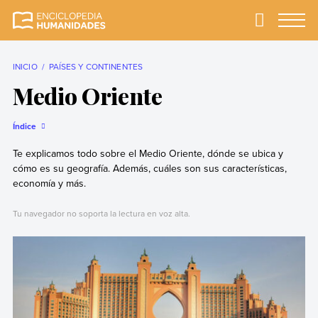
Skip
to
Primary
Menu
Enciclopedia
La enciclopedia de
content
Humanidades
humanidades más
completa y más
INICIO
PAÍSES Y CONTINENTES
confiable
Medio Oriente
Índice
Te explicamos todo sobre el Medio Oriente, dónde se ubica y
cómo es su geografía. Además, cuáles son sus características,
economía y más.
Tu navegador no soporta la lectura en voz alta.