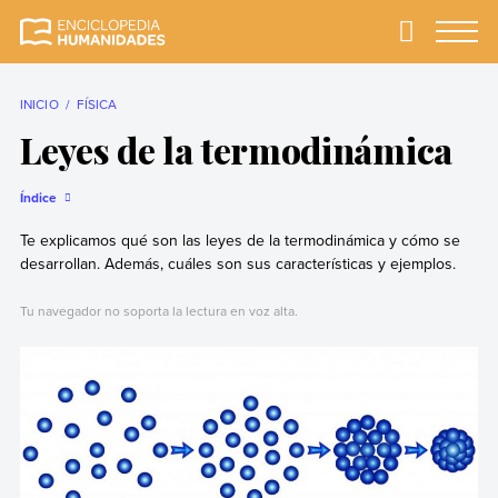
Skip
to
Primary
Menu
Enciclopedia
La enciclopedia de
content
Humanidades
humanidades más
completa y más
INICIO
FÍSICA
confiable
Leyes de la termodinámica
Índice
Te explicamos qué son las leyes de la termodinámica y cómo se
desarrollan. Además, cuáles son sus características y ejemplos.
Tu navegador no soporta la lectura en voz alta.