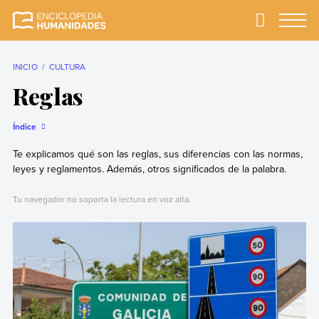
Skip
to
Primary
Menu
Enciclopedia
La enciclopedia de
content
Humanidades
humanidades más
completa y más
INICIO
CULTURA
confiable
Reglas
Índice
Te explicamos qué son las reglas, sus diferencias con las normas,
leyes y reglamentos. Además, otros significados de la palabra.
Tu navegador no soporta la lectura en voz alta.