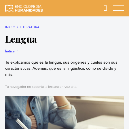
Skip
to
Primary
Menu
Enciclopedia
La enciclopedia de
content
Humanidades
humanidades más
completa y más
INICIO
LITERATURA
confiable
Lengua
Índice
Te explicamos qué es la lengua, sus orígenes y cuáles son sus
características. Además, qué es la lingüística, cómo se divide y
más.
Tu navegador no soporta la lectura en voz alta.