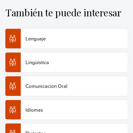
primer nivel.
También te puede interesar
Equipo editorial, Etecé (14 de agosto de 2024).
Lengua
.
Enciclopedia Humanidades. Recuperado el 29 de julio
de 2026 de
https://humanidades.com/lengua/
.
Lenguaje
Copiar cita
Lingüística
Comunicación Oral
Idiomas