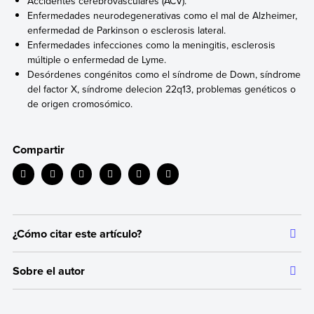
Accidentes cerebrovasculares (ACV).
Enfermedades neurodegenerativas como el mal de Alzheimer,
enfermedad de Parkinson o esclerosis lateral.
Enfermedades infecciones como la meningitis, esclerosis
múltiple o enfermedad de Lyme.
Desórdenes congénitos como el síndrome de Down, síndrome
del factor X, síndrome delecion 22q13, problemas genéticos o
de origen cromosómico.
Compartir
¿Cómo citar este artículo?
Citar la fuente original de donde tomamos información sirve para
Sobre el autor
dar crédito a los autores correspondientes y evitar incurrir en
plagio. Además, permite a los lectores acceder a las fuentes
Autor:
Equipo editorial, Etecé
originales utilizadas en un texto para verificar o ampliar