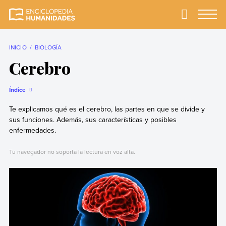
Skip
to
Primary
Menu
Enciclopedia
La enciclopedia de
content
Humanidades
humanidades más
completa y más
INICIO
BIOLOGÍA
confiable
Cerebro
Índice
Te explicamos qué es el cerebro, las partes en que se divide y
sus funciones. Además, sus características y posibles
enfermedades.
Tu navegador no soporta la lectura en voz alta.