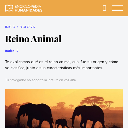
Skip
to
Primary
Menu
Enciclopedia
La enciclopedia de
content
Humanidades
humanidades más
completa y más
INICIO
BIOLOGÍA
confiable
Reino Animal
Índice
Te explicamos qué es el reino animal, cuál fue su origen y cómo
se clasifica, junto a sus características más importantes.
Tu navegador no soporta la lectura en voz alta.