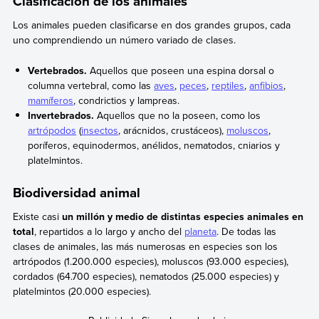
Clasificación de los animales
Los animales pueden clasificarse en dos grandes grupos, cada
uno comprendiendo un número variado de clases.
Vertebrados.
Aquellos que poseen una espina dorsal o
columna vertebral, como las
aves
,
peces
,
reptiles
,
anfibios
,
mamíferos
, condrictios y lampreas.
Invertebrados.
Aquellos que no la poseen, como los
artrópodos
(
insectos
, arácnidos, crustáceos),
moluscos
,
poríferos, equinodermos, anélidos, nematodos, cniarios y
platelmintos.
Biodiversidad animal
Existe casi
un millón y medio de distintas especies animales en
total
, repartidos a lo largo y ancho del
planeta
. De todas las
clases de animales, las más numerosas en especies son los
artrópodos (1.200.000 especies), moluscos (93.000 especies),
cordados (64.700 especies), nematodos (25.000 especies) y
platelmintos (20.000 especies).