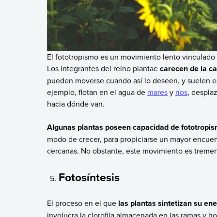
El fototropismo es un movimiento lento vinculado a
Los integrantes del reino plantae
carecen de la c
pueden moverse cuando así lo deseen, y suelen esta
ejemplo, flotan en el agua de
mares
y
ríos
, despla
hacia dónde van.
Algunas plantas poseen capacidad de fototropi
modo de crecer, para propiciarse un mayor encuentr
cercanas. No obstante, este movimiento es treme
Fotosíntesis
El proceso en el que
las plantas sintetizan su ener
involucra la clorofila almacenada en las ramas y h