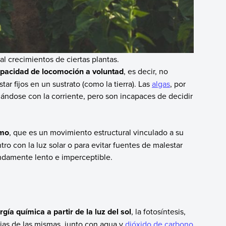
l crecimientos de ciertas plantas.
apacidad de locomoción a voluntad
, es decir, no
r fijos en un sustrato (como la tierra). Las
algas
, por
zándose con la corriente, pero son incapaces de decidir
smo
, que es un movimiento estructural vinculado a su
o con la luz solar o para evitar fuentes de malestar
ndamente lento e imperceptible.
gía química a partir de la luz del sol
, la fotosíntesis,
ojas de las mismas, junto con agua y
dióxido de carbono