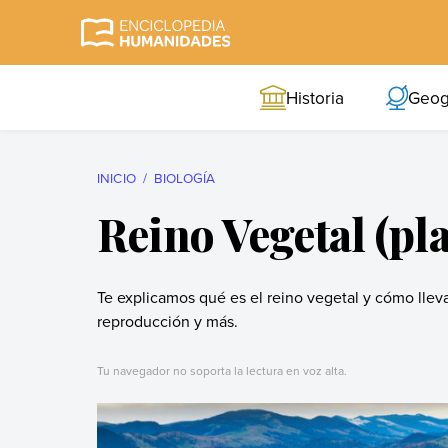
Skip
to
Enciclopedia
La enciclopedia de
content
Humanidades
humanidades más
Historia
Geog
completa y más
confiable
INICIO
BIOLOGÍA
Reino Vegetal (pl
Te explicamos qué es el reino vegetal y cómo lleva
reproducción y más.
Tu navegador no soporta la lectura en voz alta.