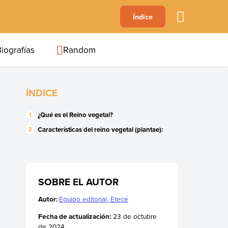
A
Índice
B
C
D
E
F
G
H
I
J
iografías
Random
ÍNDICE
¿Qué es el Reino vegetal?
Características del reino vegetal (plantae)
:
SOBRE EL AUTOR
Autor:
Equipo editorial, Etecé
Fecha de actualización:
23 de octubre
de 2024