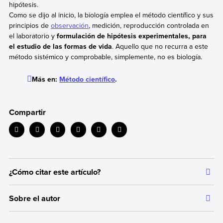
hipótesis.
Como se dijo al inicio, la biología emplea el método científico y sus
principios de
observación
, medición, reproducción controlada en
el laboratorio y
formulación de hipótesis experimentales, para
el estudio de las formas de vida
. Aquello que no recurra a este
método sistémico y comprobable, simplemente, no es biología.
Más en:
Método científico
.
Compartir
¿Cómo citar este artículo?
Citar la fuente original de donde tomamos información sirve para
Sobre el autor
dar crédito a los autores correspondientes y evitar incurrir en
plagio. Además, permite a los lectores acceder a las fuentes
Autor:
Equipo editorial, Etecé
originales utilizadas en un texto para verificar o ampliar