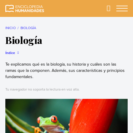
Skip
to
Primary
Menu
Enciclopedia
La enciclopedia de
content
Humanidades
humanidades más
completa y más
INICIO
BIOLOGÍA
confiable
Biología
Índice
Te explicamos qué es la biología, su historia y cuáles son las
ramas que la componen. Además, sus características y principios
fundamentales.
Tu navegador no soporta la lectura en voz alta.