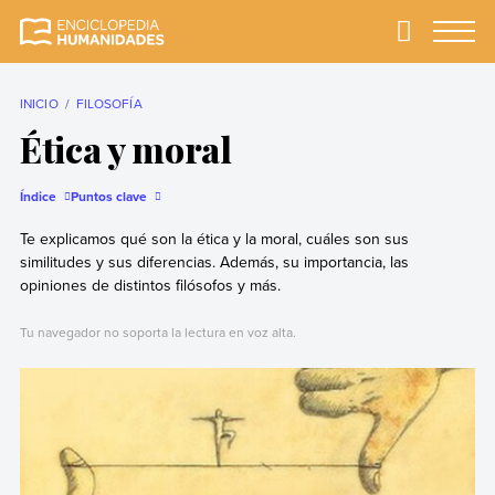
Skip
to
Primary
Menu
Enciclopedia
La enciclopedia de
content
Humanidades
humanidades más
completa y más
INICIO
FILOSOFÍA
confiable
Ética y moral
Índice
Puntos clave
Te explicamos qué son la ética y la moral, cuáles son sus
similitudes y sus diferencias. Además, su importancia, las
opiniones de distintos filósofos y más.
Tu navegador no soporta la lectura en voz alta.