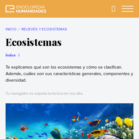
Skip
to
Primary
Menu
Enciclopedia
La enciclopedia de
content
Humanidades
humanidades más
completa y más
INICIO
RELIEVES Y ECOSISTEMAS
confiable
Ecosistemas
Índice
Te explicamos qué son los ecosistemas y cómo se clasifican.
Además, cuáles son sus características generales, componentes y
diversidad.
Tu navegador no soporta la lectura en voz alta.