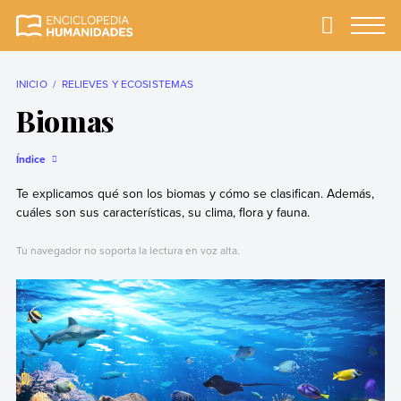
Skip
to
Primary
Menu
Enciclopedia
La enciclopedia de
content
Humanidades
humanidades más
completa y más
INICIO
RELIEVES Y ECOSISTEMAS
confiable
Biomas
Índice
Te explicamos qué son los biomas y cómo se clasifican. Además,
cuáles son sus características, su clima, flora y fauna.
Tu navegador no soporta la lectura en voz alta.