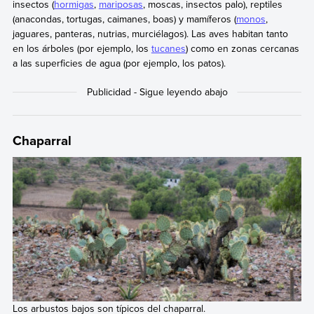
insectos (
hormigas
,
mariposas
, moscas, insectos palo), reptiles
(anacondas, tortugas, caimanes, boas) y mamíferos (
monos
,
jaguares, panteras, nutrias, murciélagos). Las aves habitan tanto
en los árboles (por ejemplo, los
tucanes
) como en zonas cercanas
a las superficies de agua (por ejemplo, los patos).
Chaparral
Los arbustos bajos son típicos del chaparral.