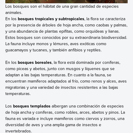
Los bosques son el hábitat de una gran cantidad de especies
animales.
En los
bosques tropicales y subtropicales
, la flora se caracteriza
por la presencia de árboles de hoja ancha, como caobas y palmas,
y una abundancia de plantas epifitas, como orquídeas y lianas.
Estos bosques son conocidos por su extraordinaria biodiversidad.
La fauna incluye monos y lémures, aves exóticas como
guacamayos y tucanes, y también anfibios y reptiles.
En los
bosques boreales
, la flora está dominada por coníferas,
como piceas y abetos, junto con musgos y líquenes que se
adaptan a las bajas temperaturas. En cuanto a la fauna, se
encuentran mamíferos adaptados al frío, como renos y alces, aves
migratorias y una variedad de insectos resistentes a las bajas
temperaturas.
Los
bosques templados
albergan una combinación de especies
de hoja ancha y coníferas, como robles, arces, abetos y pinos. La
fauna es variada e incluye mamíferos como ciervos y zorros, una
diversidad de aves y una amplia gama de insectos e
invertebrados.