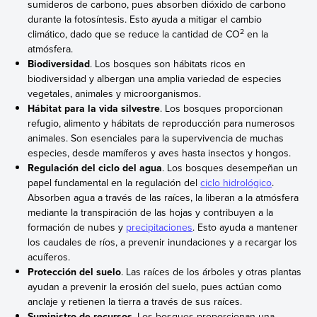
sumideros de carbono, pues absorben dióxido de carbono
durante la fotosíntesis. Esto ayuda a mitigar el cambio
2
climático, dado que se reduce la cantidad de CO
en la
atmósfera.
Biodiversidad
. Los bosques son hábitats ricos en
biodiversidad y albergan una amplia variedad de especies
vegetales, animales y microorganismos.
Hábitat para la vida silvestre
. Los bosques proporcionan
refugio, alimento y hábitats de reproducción para numerosos
animales. Son esenciales para la supervivencia de muchas
especies, desde mamíferos y aves hasta insectos y hongos.
Regulación del ciclo del agua
. Los bosques desempeñan un
papel fundamental en la regulación del
ciclo hidrológico
.
Absorben agua a través de las raíces, la liberan a la atmósfera
mediante la transpiración de las hojas y contribuyen a la
formación de nubes y
precipitaciones
. Esto ayuda a mantener
los caudales de ríos, a prevenir inundaciones y a recargar los
acuíferos.
Protección del suelo
. Las raíces de los árboles y otras plantas
ayudan a prevenir la erosión del suelo, pues actúan como
anclaje y retienen la tierra a través de sus raíces.
Suministro de recursos
. Los bosques proporcionan una