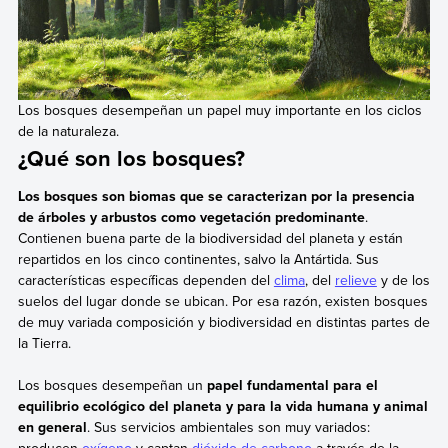
Los bosques desempeñan un papel muy importante en los ciclos
de la naturaleza.
¿Qué son los bosques?
Los bosques son biomas que se caracterizan por la presencia
de árboles y arbustos como vegetación predominante
.
Contienen buena parte de la biodiversidad del planeta y están
repartidos en los cinco continentes, salvo la Antártida. Sus
características específicas dependen del
clima
, del
relieve
y de los
suelos del lugar donde se ubican. Por esa razón, existen bosques
de muy variada composición y biodiversidad en distintas partes de
la Tierra.
Los bosques desempeñan un
papel fundamental para el
equilibrio ecológico del planeta y para la vida humana y animal
en general
. Sus servicios ambientales son muy variados:
producen
oxígeno
y captan
dióxido de carbono
a través de la