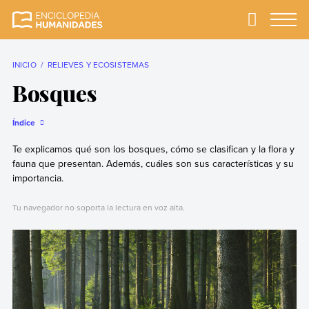
Skip
to
Primary
Menu
Enciclopedia
La enciclopedia de
content
Humanidades
humanidades más
completa y más
INICIO
RELIEVES Y ECOSISTEMAS
confiable
Bosques
Índice
Te explicamos qué son los bosques, cómo se clasifican y la flora y
fauna que presentan. Además, cuáles son sus características y su
importancia.
Tu navegador no soporta la lectura en voz alta.