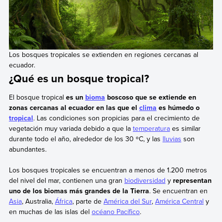
Los bosques tropicales se extienden en regiones cercanas al
ecuador.
¿Qué es un bosque tropical?
El bosque tropical
es un
bioma
boscoso que se extiende en
zonas cercanas al ecuador en las que el
clima
es húmedo o
tropical
. Las condiciones son propicias para el crecimiento de
vegetación muy variada debido a que la
temperatura
es similar
durante todo el año, alrededor de los 30 ºC, y las
lluvias
son
abundantes.
Los bosques tropicales se encuentran a menos de 1.200 metros
del nivel del mar, contienen una gran
biodiversidad
y
representan
uno de los biomas más grandes de la Tierra
. Se encuentran en
Asia
, Australia,
África
, parte de
América del Sur
,
América Central
y
en muchas de las islas del
océano Pacífico
.