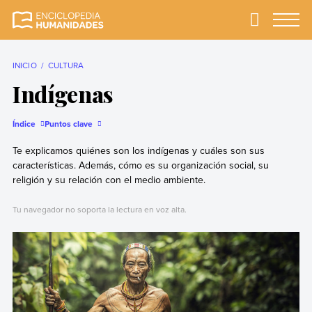
Skip
to
Primary
Menu
Enciclopedia
La enciclopedia de
content
Humanidades
humanidades más
completa y más
INICIO
CULTURA
confiable
Indígenas
Índice
Puntos clave
Te explicamos quiénes son los indígenas y cuáles son sus
características. Además, cómo es su organización social, su
religión y su relación con el medio ambiente.
Tu navegador no soporta la lectura en voz alta.