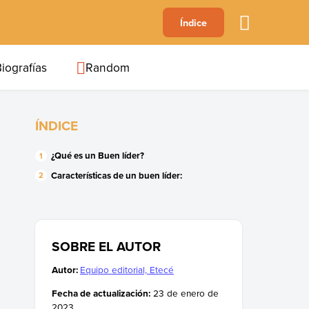
A
Índice
B
C
D
E
F
G
H
I
J
iografías
Random
ÍNDICE
¿Qué es un Buen líder?
Características de un buen líder
:
SOBRE EL AUTOR
Autor:
Equipo editorial, Etecé
Fecha de actualización:
23 de enero de
2023