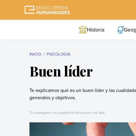
Skip
to
Enciclopedia
La enciclopedia de
content
Humanidades
humanidades más
Historia
Geog
completa y más
confiable
INICIO
PSICOLOGÍA
Buen líder
Te explicamos qué es un buen líder y las cualidad
generales y objetivos.
Tu navegador no soporta la lectura en voz alta.