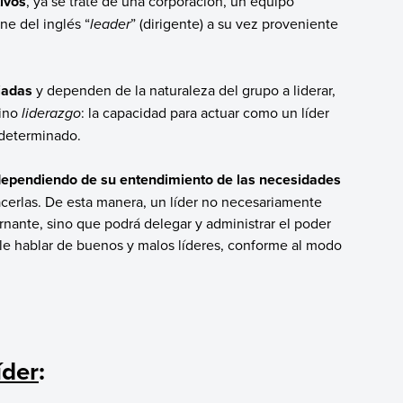
ivos
, ya se trate de una corporación, un equipo
ne del inglés “
leader
” (dirigente) a su vez proveniente
riadas
y dependen de la naturaleza del grupo a liderar,
mino
liderazgo
: la capacidad para actuar como un líder
 determinado.
dependiendo de su entendimiento de las necesidades
acerlas. De esta manera, un líder no necesariamente
ernante, sino que podrá delegar y administrar el poder
ible hablar de buenos y malos líderes, conforme al modo
íder
: