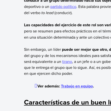
conducir a un grupo determinado hacia sus objet
deportivo o un
partido político
. Esta palabra provie
del verbo
to lead
(conducir).
Las capacidades del ejercicio de este rol son va
pero se resumen para efectos prácticos en el tér
en una situación determinada y ante un colectivo
Sin embargo, un líder
puede ser mejor que otro, 
del grupo y de los mecanismos ideales para satisf
será equivalente a un
tirano
, a un jefe o a un gob
que le entrega el grupo que lo sigue. Así, es pos
en que ejercen dicho poder.
Ver además:
Trabajo en equipo
.
Características de un buen l