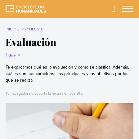
Skip
to
Primary
Menu
Enciclopedia
La enciclopedia de
content
Humanidades
humanidades más
completa y más
INICIO
PSICOLOGÍA
confiable
Evaluación
Índice
Te explicamos qué es la evaluación y cómo se clasifica. Además,
cuáles son sus características principales y los objetivos por los
que se realiza.
Tu navegador no soporta la lectura en voz alta.