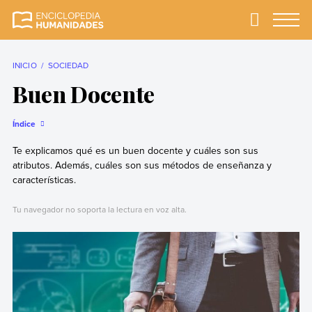
Skip
to
Primary
Menu
Enciclopedia
La enciclopedia de
content
Humanidades
humanidades más
completa y más
INICIO
SOCIEDAD
confiable
Buen Docente
Índice
Te explicamos qué es un buen docente y cuáles son sus
atributos. Además, cuáles son sus métodos de enseñanza y
características.
Tu navegador no soporta la lectura en voz alta.