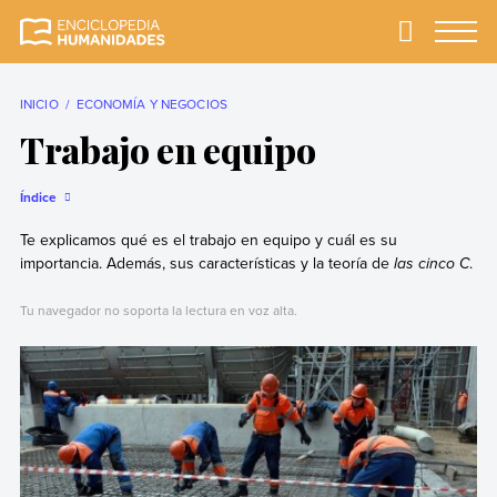
Skip
to
Primary
Menu
Enciclopedia
La enciclopedia de
content
Humanidades
humanidades más
completa y más
INICIO
ECONOMÍA Y NEGOCIOS
confiable
Trabajo en equipo
Índice
Te explicamos qué es el trabajo en equipo y cuál es su
importancia. Además, sus características y la teoría de
las cinco C
.
Tu navegador no soporta la lectura en voz alta.