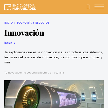
Skip
to
Primary
Menu
Enciclopedia
La enciclopedia de
content
Humanidades
humanidades más
completa y más
INICIO
ECONOMÍA Y NEGOCIOS
confiable
Innovación
Índice
Te explicamos qué es la innovación y sus características. Además,
las fases del proceso de innovación, la importancia para un país y
más.
Tu navegador no soporta la lectura en voz alta.