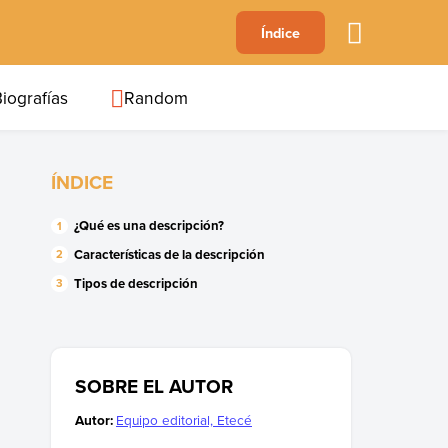
A
Índice
B
C
D
E
F
G
H
I
J
iografías
Random
ÍNDICE
¿Qué es una descripción?
Características de la descripción
Tipos de descripción
SOBRE EL AUTOR
Autor:
Equipo editorial, Etecé