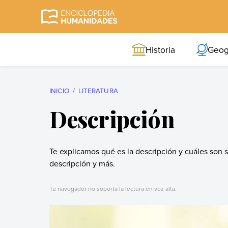
Skip
to
Enciclopedia
La enciclopedia de
content
Humanidades
humanidades más
Historia
Geog
completa y más
confiable
INICIO
LITERATURA
Descripción
Te explicamos qué es la descripción y cuáles son s
descripción y más.
Tu navegador no soporta la lectura en voz alta.