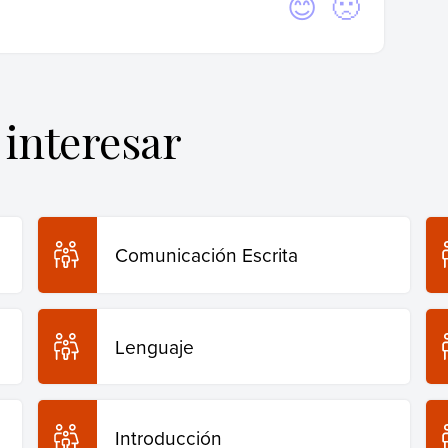
Sí
No
).
Descripción
. Enciclopedia Humanidades.
//humanidades.com/descripcion/
.
interesar
Comunicación Escrita
Lenguaje
Introducción