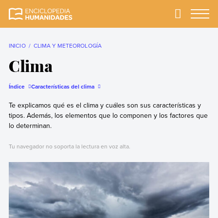
Skip
to
Primary
Menu
Enciclopedia
La enciclopedia de
content
Humanidades
humanidades más
completa y más
INICIO
CLIMA Y METEOROLOGÍA
confiable
Clima
Índice
Características del clima
Te explicamos qué es el clima y cuáles son sus características y
tipos. Además, los elementos que lo componen y los factores que
lo determinan.
Tu navegador no soporta la lectura en voz alta.