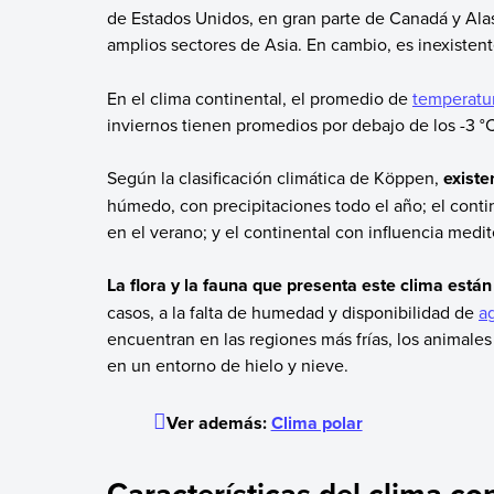
de Estados Unidos, en gran parte de Canadá y Alas
amplios sectores de Asia. En cambio, es inexistent
En el clima continental, el promedio de
temperatu
inviernos tienen promedios por debajo de los -3 
Según la clasificación climática de Köppen,
existe
húmedo, con precipitaciones todo el año; el cont
en el verano; y el continental con influencia medit
La flora y la fauna que presenta este clima está
casos, a la falta de humedad y disponibilidad de
a
encuentran en las regiones más frías, los animales 
en un entorno de hielo y nieve.
Ver además:
Clima polar
Características del clima co