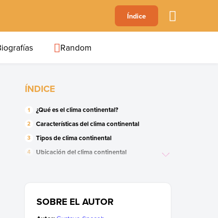
A
Índice
B
C
D
E
F
G
H
I
J
iografías
Random
ÍNDICE
¿Qué es el clima continental?
Características del clima continental
Tipos de clima continental
Ubicación del clima continental
Flora y fauna del clima continental
SOBRE EL AUTOR