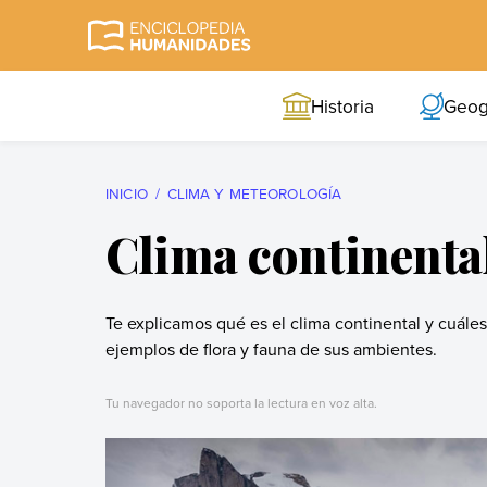
Skip
to
Enciclopedia
La enciclopedia de
content
Humanidades
humanidades más
Historia
Geog
completa y más
confiable
INICIO
CLIMA Y METEOROLOGÍA
Clima continenta
Te explicamos qué es el clima continental y cuáles
ejemplos de flora y fauna de sus ambientes.
Tu navegador no soporta la lectura en voz alta.