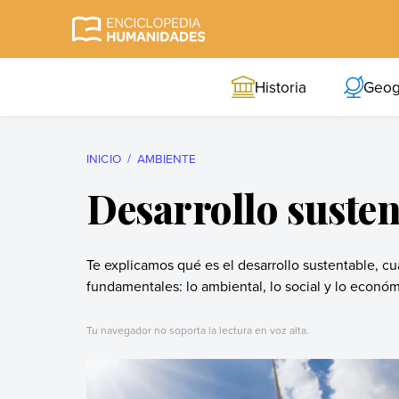
Skip
to
Enciclopedia
La enciclopedia de
content
Humanidades
humanidades más
Historia
Geog
completa y más
confiable
INICIO
AMBIENTE
Desarrollo susten
Te explicamos qué es el desarrollo sustentable, cuál
fundamentales: lo ambiental, lo social y lo económ
Tu navegador no soporta la lectura en voz alta.