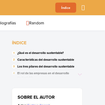
A
Índice
B
C
D
E
F
G
H
I
J
iografías
Random
ÍNDICE
¿Qué es el desarrollo sustentable?
Características del desarrollo sustentable
Los tres pilares del desarrollo sustentable
El rol de las empresas en el desarrollo
sustentable
El rol del Estado en el desarrollo sustentable
El rol de la ciudadanía en el desarrollo
sustentable
SOBRE EL AUTOR
Los principales desafíos del desarrollo