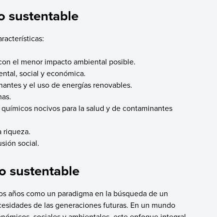
lo sustentable
racterísticas:
 con el menor impacto ambiental posible.
iental, social y económica.
antes y el uso de energías renovables.
mas.
s químicos nocivos para la salud y de contaminantes
a riqueza.
usión social.
lo sustentable
imos años como un paradigma en la búsqueda de un
ecesidades de las generaciones futuras. En un mundo
onómicos, sociales y ambientales, este enfoque integral