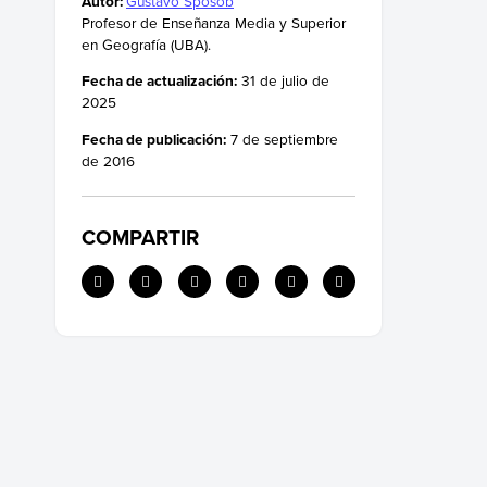
Autor:
Gustavo Sposob
sustentable
Profesor de Enseñanza Media y Superior
Los objetivos del desarrollo sostenible
en Geografía (UBA).
Fecha de actualización:
31 de julio de
2025
Fecha de publicación:
7 de septiembre
de 2016
COMPARTIR