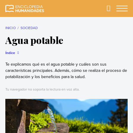
Skip
to
Primary
Menu
Enciclopedia
La enciclopedia de
content
Humanidades
humanidades más
completa y más
INICIO
SOCIEDAD
confiable
Agua potable
Índice
Te explicamos qué es el agua potable y cuáles son sus
características principales. Además, cómo se realiza el proceso de
potabilización y los beneficios para la salud.
Tu navegador no soporta la lectura en voz alta.