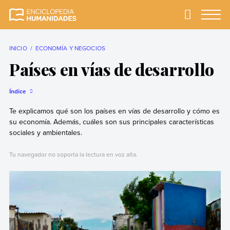
Skip
to
Primary
Menu
Enciclopedia
La enciclopedia de
content
Humanidades
humanidades más
completa y más
INICIO
ECONOMÍA Y NEGOCIOS
confiable
Países en vías de desarrollo
Índice
Te explicamos qué son los países en vías de desarrollo y cómo es
su economía. Además, cuáles son sus principales características
sociales y ambientales.
Tu navegador no soporta la lectura en voz alta.