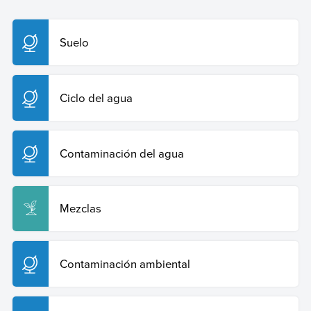
Contaminación del suelo
. Enciclopedia Humanidades.
Recuperado el 29 de julio de 2026 de
https://humanidades.com/contaminacion-del-suelo/
.
Suelo
Copiar cita
Ciclo del agua
Contaminación del agua
Mezclas
Contaminación ambiental