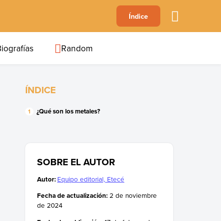
A
Índice
B
C
D
E
F
G
H
I
J
iografías
Random
ÍNDICE
¿Qué son los metales?
SOBRE EL AUTOR
Autor:
Equipo editorial, Etecé
Fecha de actualización:
2 de noviembre
de 2024