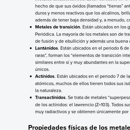
hecho de que sus óxidos (llamados “tierras” a
duros y menos reactivos que los alcalinos, bril
además de tener baja densidad y, a menudo, co
Metales de transición
. Están ubicados en los 
Periódica. La mayoría de los metales son de tr
de fusión y de ebullición y además una buena c
Lantánidos
. Están ubicados en el periodo 6 de
raras”, forman los “elementos de transición int
similares entre sí y muy abundantes en la sup
únicos.
Actínidos
. Están ubicados en el periodo 7 de l
atómicos, muchos de ellos tienen todos sus i
la naturaleza.
Transactínidos
. Se trata de metales “superpe
de los actínidos: el lawrencio (Z=103). Todos 
muy radiactivos y se obtienen únicamente por s
Propiedades físicas de los metal