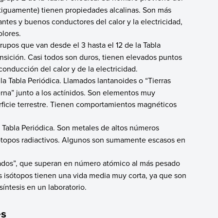
ntiguamente) tienen propiedades alcalinas. Son más
lantes y buenos conductores del calor y la electricidad,
lores.
grupos que van desde el 3 hasta el 12 de la Tabla
ansición. Casi todos son duros, tienen elevados puntos
onducción del calor y de la electricidad.
 la Tabla Periódica. Llamados lantanoides o “Tierras
erna” junto a los actínidos. Son elementos muy
erficie terrestre. Tienen comportamientos magnéticos
a Tabla Periódica. Son metales de altos números
sótopos radiactivos. Algunos son sumamente escasos en
sados”, que superan en número atómico al más pesado
sus isótopos tienen una vida media muy corta, ya que son
íntesis en un laboratorio.
es