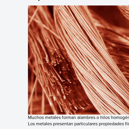
Muchos metales forman alambres o hilos homogé
Los metales presentan particulares propiedades fís