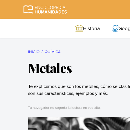
Skip
to
Enciclopedia
La enciclopedia de
content
Humanidades
humanidades más
Historia
Geog
completa y más
confiable
INICIO
QUÍMICA
Metales
Te explicamos qué son los metales, cómo se clasi
son sus características, ejemplos y más.
Tu navegador no soporta la lectura en voz alta.