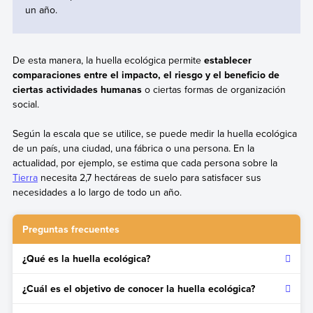
un año.
De esta manera, la huella ecológica permite
establecer
comparaciones entre el impacto, el riesgo y el beneficio de
ciertas actividades humanas
o ciertas formas de organización
social.
Según la escala que se utilice, se puede medir la huella ecológica
de un país, una ciudad, una fábrica o una persona. En la
actualidad, por ejemplo, se estima que cada persona sobre la
Tierra
necesita 2,7 hectáreas de suelo para satisfacer sus
necesidades a lo largo de todo un año.
Preguntas frecuentes
¿Qué es la huella ecológica?
Es un indicador que mide, tanto la cantidad de recursos
¿Cuál es el objetivo de conocer la huella ecológica?
utilizados para la fabricación de bienes y servicios de
consumo, como los desechos y la contaminación que genera
Dimensionar el impacto negativo que genera la actividad