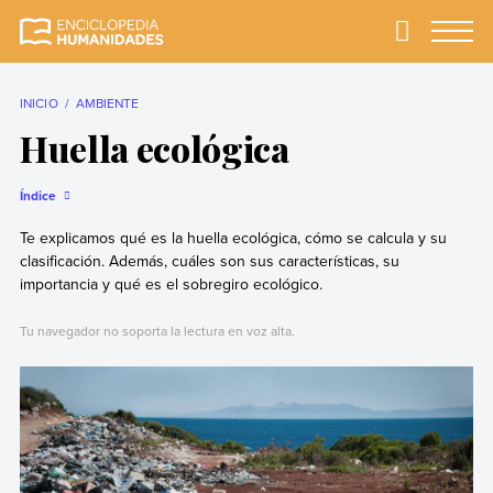
Skip
to
Primary
Menu
Enciclopedia
La enciclopedia de
content
Humanidades
humanidades más
completa y más
INICIO
AMBIENTE
confiable
Huella ecológica
Índice
Te explicamos qué es la huella ecológica, cómo se calcula y su
clasificación. Además, cuáles son sus características, su
importancia y qué es el sobregiro ecológico.
Tu navegador no soporta la lectura en voz alta.