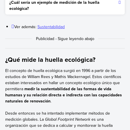
¿Cuál sería un ejemplo de medición de la huella
su proceso de fabricación.
humana en el planeta para reducirlo o revertirlo mediante
ecológica?
acciones sustentables.
El cálculo de la huella ecológica que genera la fabricación de
un teléfono celular (sin contemplar el impacto de su posterior
Ver además:
Sustentabilidad
uso), comprende aspectos como:
La cantidad de materia prima y energía, como insumos
tecnológicos, minerales, transporte y distribución.
Los desechos que se generan durante el proceso de
fabricación, como sustancias químicas, deterioro del
¿Qué mide la huella ecológica?
ecosistema por la extracción de minerales y emisiones de
carbono, entre otros desechos.
El concepto de huella ecológica surgió en 1996 a partir de los
estudios de William Rees y Mathis Wackernagel. Estos científicos
estaban interesados en hallar un concepto ecológico único que
permitiera
medir la sustentabilidad de las formas de vida
humanas y su relación directa e indirecta con las capacidades
naturales de renovación
.
Desde entonces se ha intentado implementar métodos de
medición globales. La
Global Footprint Network
es una
organización que se dedica a calcular y monitorear la huella