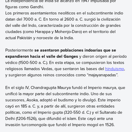
La independencia de India se alcanzó en 1947 impulsada por
figuras como Gandhi.
Los primeros asentamientos neolíticos en el subcontinente indio
datan del 7000 a. C. En torno al 2600 a. C. surgió la civilización
del valle del Indo, caracterizada por la construcción de grandes
ciudades (como Harappa y Mohenjo-Daro) en el territorio del
actual Pakistán y noroeste de la India.
Posteriormente
se asentaron poblaciones indoarias que se
expandieron hacia el valle del Ganges
y dieron origen al período
védico (1500-500 a. C.). En esta etapa, se compusieron los textos
religiosos llamados Vedas, que sentaron las bases del
hinduismo
,
y surgieron algunos reinos conocidos como “majayanapadas”.
En el siglo IV, Chandragupta Maurya fundó el Imperio maurya, que
unificó la mayor parte del subcontinente indio. Uno de sus
sucesores, Asoka, adoptó el budismo y lo divulgó. Este imperio
cayó en 185 a. C. y, a partir de allí, surgieron otras entidades
políticas, como el Imperio gupta (320-550 d. C.) y el Sultanato de
Delhi (1206-1526), que difundió el islam. Este cayó ante una
invasión turcomongola que fundó el Imperio mogol en 1526.