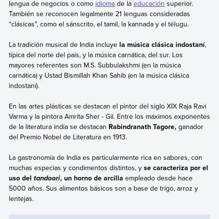
lengua de negocios o como
idioma
de la
educación
superior.
También se reconocen legalmente 21 lenguas consideradas
“clásicas", como el sánscrito, el tamil, la kannada y el télugu.
La tradición musical de India incluye
la música clásica indostaní
,
típica del norte del país, y la música carnática, del sur. Los
mayores referentes son M.S. Subbulakshmi (en la música
carnática) y Ustad Bismillah Khan Sahib (en la música clásica
indostaní).
En las artes plásticas se destacan el pintor del siglo XIX Raja Ravi
Varma y la pintora Amrita Sher - Gil. Entre los máximos exponentes
de la literatura india se destacan
Rabindranath Tagore,
ganador
del Premio Nobel de Literatura en 1913.
La gastronomía de India es particularmente rica en sabores, con
muchas especias y condimentos distintos, y
se caracteriza por el
uso del
, un horno de arcilla
empleado desde hace
tandoori
5000 años. Sus alimentos básicos son a base de trigo, arroz y
lentejas.