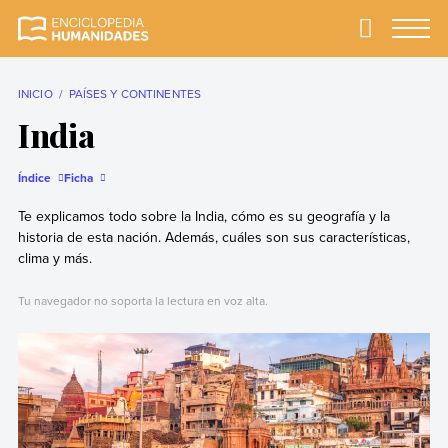
Skip
to
Primary
Menu
Enciclopedia
La enciclopedia de
content
Humanidades
humanidades más
completa y más
INICIO
PAÍSES Y CONTINENTES
confiable
India
Índice
Ficha
Te explicamos todo sobre la India, cómo es su geografía y la
historia de esta nación. Además, cuáles son sus características,
clima y más.
Tu navegador no soporta la lectura en voz alta.