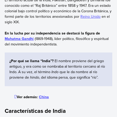
El territorio actual de la India, Pakistán, Bangladesh y Birmania fue
conocido como el “Raj Británico” entre 1858 y 1947. Era un estado
colonial bajo control político y económico de la Corona Británica, y
formó parte de los territorios anexionados por
Reino Unido
en el
siglo XIX.
En la lucha por su independencia se destacó la figura de
Mahatma Gandhi
(1869-1948), líder político, filosófico y espiritual
del movimiento independentista.
¿Por qué se llama “India”?
El nombre proviene del griego
antiguo, y era como se nombraba al territorio cercano al río
Indo. A su vez, el término
Indo
que le da nombre al río
proviene de
hindo
, del idioma persa, que significa “río”.
Ver además:
China
Características de India