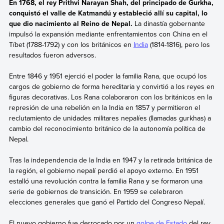
En 1768, el rey Prithvi Narayan Shah, del principado de Gurkha,
conquistó el valle de Katmandú y estableció allí su capital, lo
que dio nacimiento al Reino de Nepal.
La dinastía gobernante
impulsó la expansión mediante enfrentamientos con China en el
Tíbet (1788-1792) y con los británicos en
India
(1814-1816), pero los
resultados fueron adversos.
Entre 1846 y 1951 ejerció el poder la familia Rana, que ocupó los
cargos de gobierno de forma hereditaria y convirtió a los reyes en
figuras decorativas. Los Rana colaboraron con los británicos en la
represión de una rebelión en la India en 1857 y permitieron el
reclutamiento de unidades militares nepalíes (llamadas gurkhas) a
cambio del reconocimiento británico de la autonomía política de
Nepal.
Tras la independencia de la India en 1947 y la retirada británica de
la región, el gobierno nepalí perdió el apoyo externo. En 1951
estalló una revolución contra la familia Rana y se formaron una
serie de gobiernos de transición. En 1959 se celebraron
elecciones generales que ganó el Partido del Congreso Nepalí.
El nuevo gobierno fue derrocado por un
golpe de Estado
del rey