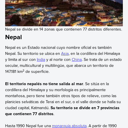
Nepal se divide en 14 zonas que contienen 77 distritos diferentes.
Nepal
Nepal es un Estado nacional cuyo nombre oficial es también
Nepal. Su territorio se ubica en
Asia
, en la cordillera del Himalaya
y limita al sur con
India
y al norte con
China
. Se trata de un estado
secular, multicultural y multilingüe, que abarca un territorio de
2
147.181 km
de superficie.
El territorio nepalés no tiene salida al mar
. Se sitúa en la
cordillera del Himalaya y su morfología es principalmente
montañosa, pero tiene también otros tipos de relieve, como las
planicies selváticas de Terai en el sur, o el valle donde se halla su
ciudad capital, Katmandú.
Su territorio se divide en 7 provincias
que contienen 77 distritos
.
Hasta 1990 Nepal fue una
monarquía absoluta
. A partir de 1990