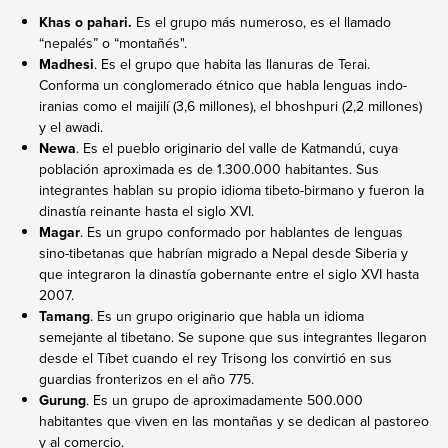
Khas o pahari.
Es el grupo más numeroso, es el llamado
“nepalés” o “montañés".
Madhesi
. Es el grupo que habita las llanuras de Terai.
Conforma un conglomerado étnico que habla lenguas indo-
iranias como el maijilí (3,6 millones), el bhoshpuri (2,2 millones)
y el awadi.
Newa
. Es el pueblo originario del valle de Katmandú, cuya
población aproximada es de 1.300.000 habitantes. Sus
integrantes hablan su propio idioma tibeto-birmano y fueron la
dinastía reinante hasta el siglo XVI.
Magar
. Es un grupo conformado por hablantes de lenguas
sino-tibetanas que habrían migrado a Nepal desde Siberia y
que integraron la dinastía gobernante entre el siglo XVI hasta
2007.
Tamang
. Es un grupo originario que habla un idioma
semejante al tibetano. Se supone que sus integrantes llegaron
desde el Tíbet cuando el rey Trisong los convirtió en sus
guardias fronterizos en el año 775.
Gurung
. Es un grupo de aproximadamente 500.000
habitantes que viven en las montañas y se dedican al pastoreo
y al comercio.