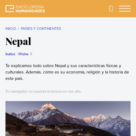
Skip
to
Primary
Menu
Enciclopedia
La enciclopedia de
content
Humanidades
humanidades más
completa y más
INICIO
PAÍSES Y CONTINENTES
confiable
Nepal
Índice
Ficha
Te explicamos todo sobre Nepal y sus características físicas y
culturales. Además, cómo es su economía, religión y la historia de
este país.
Tu navegador no soporta la lectura en voz alta.