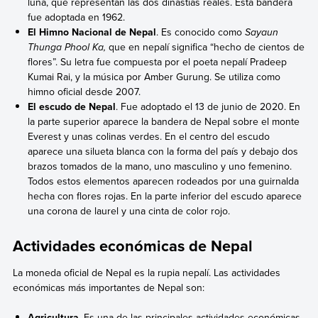
luna, que representan las dos dinastías reales. Esta bandera
fue adoptada en 1962.
El Himno Nacional de Nepal
. Es conocido como
Sayaun
Thunga Phool Ka,
que en nepalí significa “hecho de cientos de
flores”. Su letra fue compuesta por el poeta nepalí Pradeep
Kumai Rai, y la música por Amber Gurung. Se utiliza como
himno oficial desde 2007.
El escudo de Nepal
. Fue adoptado el 13 de junio de 2020. En
la parte superior aparece la bandera de Nepal sobre el monte
Everest y unas colinas verdes. En el centro del escudo
aparece una silueta blanca con la forma del país y debajo dos
brazos tomados de la mano, uno masculino y uno femenino.
Todos estos elementos aparecen rodeados por una guirnalda
hecha con flores rojas. En la parte inferior del escudo aparece
una corona de laurel y una cinta de color rojo.
Actividades económicas de Nepal
La moneda oficial de Nepal es la rupia nepalí. Las actividades
económicas más importantes de Nepal son:
Agricultura
. Es una de las principales actividades económicas