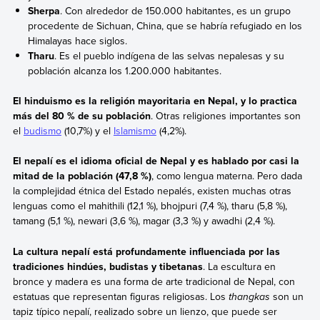
Sherpa
. Con alrededor de 150.000 habitantes, es un grupo
procedente de Sichuan, China, que se habría refugiado en los
Himalayas hace siglos.
Tharu
. Es el pueblo indígena de las selvas nepalesas y su
población alcanza los 1.200.000 habitantes.
El hinduismo es la religión mayoritaria en Nepal, y lo practica
más del 80 % de su población
. Otras religiones importantes son
el
budismo
(10,7%) y el
Islamismo
(4,2%).
El nepalí es el idioma oficial de Nepal y es hablado por casi la
mitad de la población (47,8 %)
, como lengua materna. Pero dada
la complejidad étnica del Estado nepalés, existen muchas otras
lenguas como el mahithili (12,1 %), bhojpuri (7,4 %), tharu (5,8 %),
tamang (5,1 %), newari (3,6 %), magar (3,3 %) y awadhi (2,4 %).
La cultura nepalí está profundamente influenciada por las
tradiciones hindúes, budistas y tibetanas
. La escultura en
bronce y madera es una forma de arte tradicional de Nepal, con
estatuas que representan figuras religiosas. Los
thangkas
son un
tapiz típico nepalí, realizado sobre un lienzo, que puede ser