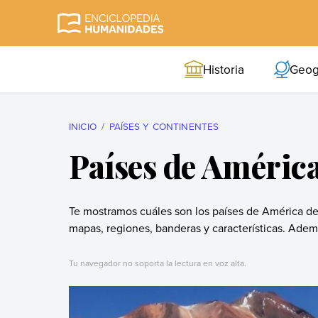
Skip
to
Enciclopedia
La enciclopedia de
content
Humanidades
humanidades más
Historia
Geog
completa y más
confiable
INICIO
PAÍSES Y CONTINENTES
Países de América
Te mostramos cuáles son los países de América del
mapas, regiones, banderas y características. Adem
Tu navegador no soporta la lectura en voz alta.