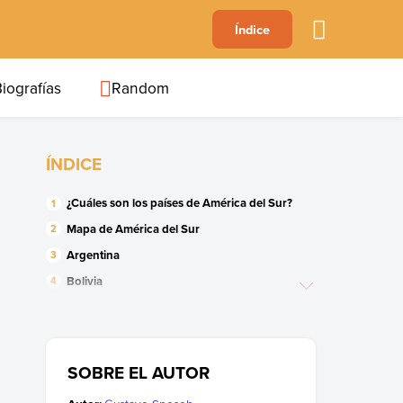
A
Índice
B
C
D
E
F
G
H
I
J
iografías
Random
ÍNDICE
¿Cuáles son los países de América del Sur?
Mapa de América del Sur
Argentina
Bolivia
Brasil
Chile
Colombia
SOBRE EL AUTOR
Ecuador