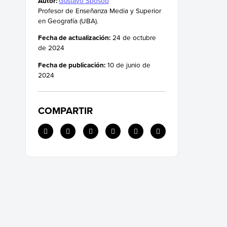
Autor:
Gustavo Sposob
Guyana
Profesor de Enseñanza Media y Superior
Paraguay
en Geografía (UBA).
Perú
Fecha de actualización:
24 de octubre
de 2024
Surinam
Uruguay
Fecha de publicación:
10 de junio de
2024
Venezuela
Lenguas de América del Sur por país
COMPARTIR