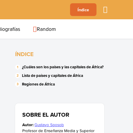
A
Índice
B
C
D
E
F
G
H
I
J
iografías
Random
ÍNDICE
¿Cuáles son los países y las capitales de África?
Lista de países y capitales de África
Regiones de África
SOBRE EL AUTOR
Autor:
Gustavo Sposob
Profesor de Enseñanza Media y Superior