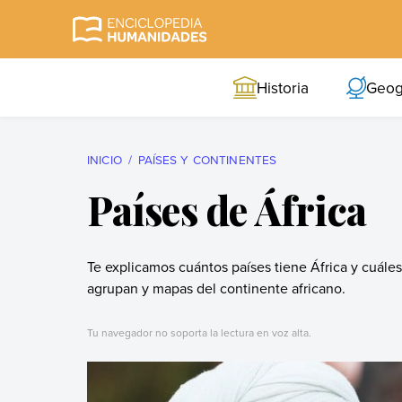
Skip
to
Enciclopedia
La enciclopedia de
content
Humanidades
humanidades más
Historia
Geog
completa y más
confiable
INICIO
PAÍSES Y CONTINENTES
Países de África
Te explicamos cuántos países tiene África y cuále
agrupan y mapas del continente africano.
Tu navegador no soporta la lectura en voz alta.