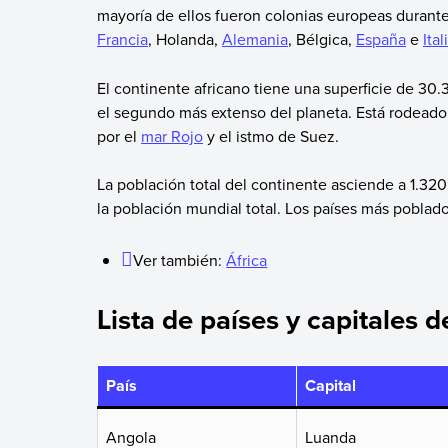
mayoría de ellos fueron colonias europeas durante
Francia
, Holanda,
Alemania
, Bélgica,
España
e
Ital
El continente africano tiene una superficie de 30
el segundo más extenso del planeta. Está rodeado
por el
mar Rojo
y el istmo de Suez.
La población total del continente asciende a 1.320
la población mundial total. Los países más poblados
Ver también:
África
Lista de países y capitales d
País
Capital
Angola
Luanda