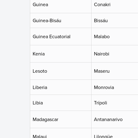
Guinea
Conakri
Guinea-Bisáu
Bissáu
Guinea Ecuatorial
Malabo
Kenia
Nairobi
Lesoto
Maseru
Liberia
Monrovia
Libia
Trípoli
Madagascar
Antananarivo
Malaui
Lilongüe