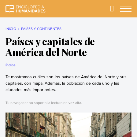
Skip
to
Primary
Menu
Enciclopedia
La enciclopedia de
content
Humanidades
humanidades más
completa y más
INICIO
PAÍSES Y CONTINENTES
confiable
Países y capitales de
América del Norte
Índice
Te mostramos cuáles son los países de América del Norte y sus
capitales, con mapa. Además, la población de cada uno y las
ciudades más importantes.
Tu navegador no soporta la lectura en voz alta.