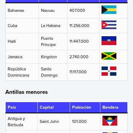
Bahamas
Nassau
407.000
Cuba
La Habana
11.256.000
Puerto
Haití
11.447.000
Príncipe
Jamaica
Kingston
2.740.000
República
Santo
11.117.000
Dominicana
Domingo
Antillas menores
País
Capital
Población
Bandera
Antigua y
Saint John
101.000
Barbuda