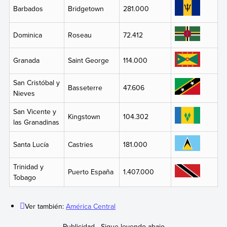
Barbados
Bridgetown
281.000
Dominica
Roseau
72.412
Granada
Saint George
114.000
San Cristóbal y
Basseterre
47.606
Nieves
San Vicente y
Kingstown
104.302
las Granadinas
Santa Lucía
Castries
181.000
Trinidad y
Puerto España
1.407.000
Tobago
Ver también:
América Central