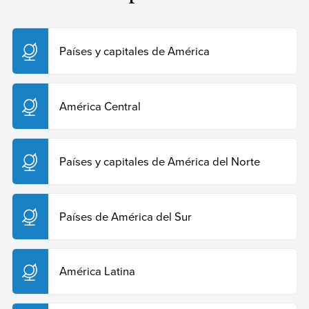
Sposob, Gustavo (24 de octubre de 2024).
Países de
Centroamérica
. Enciclopedia Humanidades. Recuperado
el 29 de julio de 2026 de
https://humanidades.com/paises-de-centroamerica/
.
Países y capitales de América
Copiar cita
América Central
Países y capitales de América del Norte
Países de América del Sur
América Latina