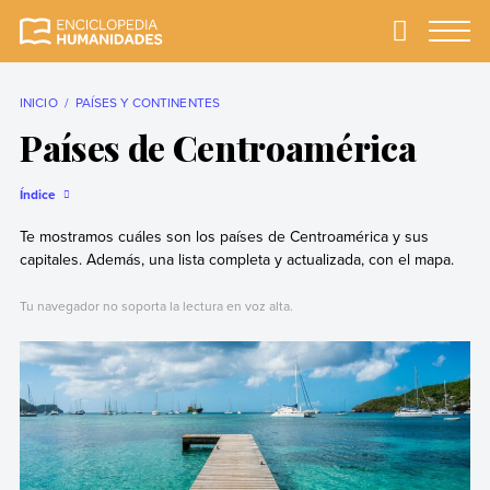
Skip
to
Primary
Menu
Enciclopedia
La enciclopedia de
content
Humanidades
humanidades más
completa y más
INICIO
PAÍSES Y CONTINENTES
confiable
Países de Centroamérica
Índice
Te mostramos cuáles son los países de Centroamérica y sus
capitales. Además, una lista completa y actualizada, con el mapa.
Tu navegador no soporta la lectura en voz alta.