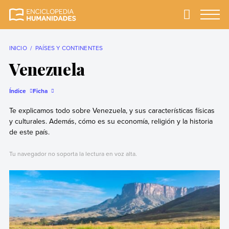
Skip
to
Primary
Menu
Enciclopedia
La enciclopedia de
content
Humanidades
humanidades más
completa y más
INICIO
PAÍSES Y CONTINENTES
confiable
Venezuela
Índice
Ficha
Te explicamos todo sobre Venezuela, y sus características físicas
y culturales. Además, cómo es su economía, religión y la historia
de este país.
Tu navegador no soporta la lectura en voz alta.