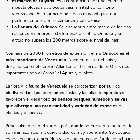
El macizo de Guyana
. Está conformado por una extensa
meseta elevada que ocupa casi la mitad del territorio
venezolano. Está formado por rocas muy antiguas que
pertenecen a la era precámbrica y paleozoica.
La llanura del Orinoco
. Se encuentra entre medio de las dos
regiones anteriores. Está formada por el río Orinoco y su
altitud no supera los 200 metros sobre el nivel del mar.
Con más de 2000 kilómetros de extensión,
el río Orinoco es el
más importante de Venezuela
. Nace en el sur del país y
desemboca en el océano Atlántico en forma de delta. Otros ríos
importantes son el Caroní, el Apure y el Meta.
La flora y la fauna de Venezuela se caracterizan por su rica
biodiversidad. Las abundantes lluvias y las altas temperaturas
favorecen el desarrollo de
densos bosques húmedos y selvas
que albergan una gran cantidad y variedad de especies
de
plantas y animales.
Principalmente en el sur del país, donde se encuentra parte de la
selva amazónica, la biodiversidad es muy abundante. Se destacan
especies como la orquídea y la planta de cacao, fundamental para