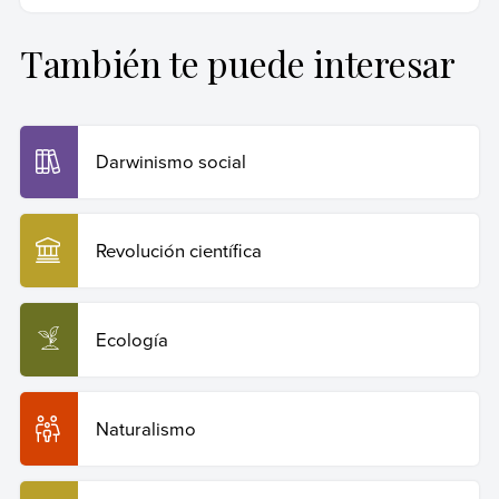
primer nivel.
También te puede interesar
Farías, Gilberto (4 de junio de 2024).
Charles Darwin
.
Enciclopedia Humanidades. Recuperado el 29 de julio
de 2026 de
https://humanidades.com/charles-darwin/
.
Darwinismo social
Copiar cita
Revolución científica
Ecología
Naturalismo