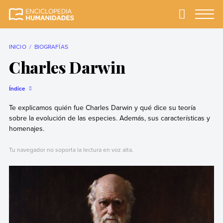
Skip
to
Primary
Menu
Enciclopedia
La enciclopedia de
content
Humanidades
humanidades más
completa y más
INICIO
BIOGRAFÍAS
confiable
Charles Darwin
Índice
Te explicamos quién fue Charles Darwin y qué dice su teoría
sobre la evolución de las especies. Además, sus características y
homenajes.
Tu navegador no soporta la lectura en voz alta.