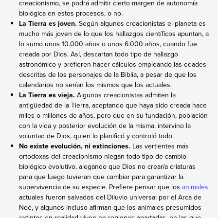
creacionismo, se podrá admitir cierto margen de autonomía
biológica en estos procesos, o no.
La Tierra es joven.
Según algunos creacionistas el planeta es
mucho más joven de lo que los hallazgos científicos apuntan, a
lo sumo unos 10.000 años o unos 6.000 años, cuando fue
creada por Dios. Así, descartan todo tipo de hallazgo
astronómico y prefieren hacer cálculos empleando las edades
descritas de los personajes de la Biblia, a pesar de que los
calendarios no serían los mismos que los actuales.
La Tierra es vieja.
Algunos creacionistas admiten la
antigüedad de la Tierra, aceptando que haya sido creada hace
miles o millones de años, pero que en su fundación, población
con la vida y posterior evolución de la misma, intervino la
voluntad de Dios, quien lo planificó y controló todo.
No existe evolución, ni extinciones.
Las vertientes más
ortodoxas del creacionismo niegan todo tipo de cambio
biológico evolutivo, alegando que Dios no crearía criaturas
para que luego tuvieran que cambiar para garantizar la
supervivencia de su especie. Prefiere pensar que los
animales
actuales fueron salvados del Diluvio universal por el Arca de
Noé, y algunos incluso afirman que los animales presumidos
extintos en realidad viven en regiones apartadas, en las que