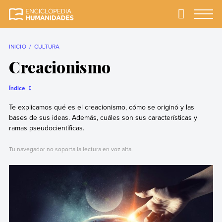
Skip
to
Primary
Menu
Enciclopedia
La enciclopedia de
content
Humanidades
humanidades más
completa y más
INICIO
CULTURA
confiable
Creacionismo
Índice
Te explicamos qué es el creacionismo, cómo se originó y las
bases de sus ideas. Además, cuáles son sus características y
ramas pseudocientíficas.
Tu navegador no soporta la lectura en voz alta.