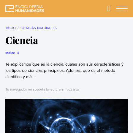
Skip
to
Primary
Menu
Enciclopedia
La enciclopedia de
content
Humanidades
humanidades más
completa y más
INICIO
CIENCIAS NATURALES
confiable
Ciencia
Índice
Te explicamos qué es la ciencia, cuáles son sus características y
los tipos de ciencias principales. Además, qué es el método
científico y más.
Tu navegador no soporta la lectura en voz alta.