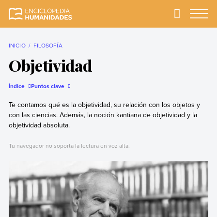
Skip
to
Primary
Menu
Enciclopedia
La enciclopedia de
content
Humanidades
humanidades más
completa y más
INICIO
FILOSOFÍA
confiable
Objetividad
Índice
Puntos clave
Te contamos qué es la objetividad, su relación con los objetos y
con las ciencias. Además, la noción kantiana de objetividad y la
objetividad absoluta.
Tu navegador no soporta la lectura en voz alta.