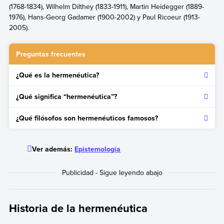
(1768-1834), Wilhelm Dilthey (1833-1911), Martin Heidegger (1889-
1976), Hans-Georg Gadamer (1900-2002) y Paul Ricoeur (1913-
2005).
Preguntas frecuentes
¿Qué es la hermenéutica?
La hermenéutica es una rama de la filosofía que interpreta,
¿Qué significa “hermenéutica”?
explica y traduce textos.
La palabra “hermenéutica” significa “interpretar, afirmar”.
¿Qué filósofos son hermenéuticos famosos?
Hans-Georg Gadamer y Paul Ricoeur.
Ver además:
Epistemología
Historia de la hermenéutica