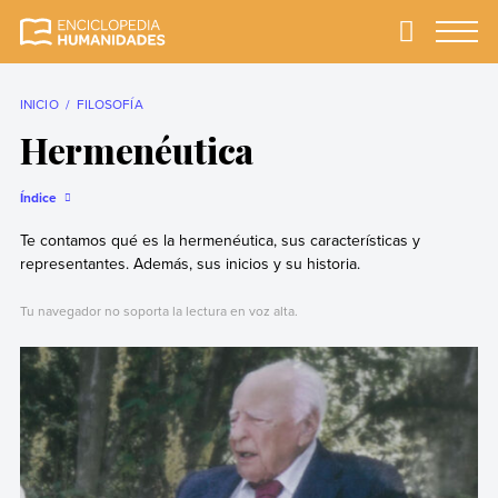
Skip
to
Primary
Menu
Enciclopedia
La enciclopedia de
content
Humanidades
humanidades más
completa y más
INICIO
FILOSOFÍA
confiable
Hermenéutica
Índice
Te contamos qué es la hermenéutica, sus características y
representantes. Además, sus inicios y su historia.
Tu navegador no soporta la lectura en voz alta.