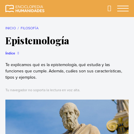
Skip
to
Primary
Menu
Enciclopedia
La enciclopedia de
content
Humanidades
humanidades más
completa y más
INICIO
FILOSOFÍA
confiable
Epistemología
Índice
Te explicamos qué es la epistemología, qué estudia y las
funciones que cumple. Además, cuáles son sus características,
tipos y ejemplos.
Tu navegador no soporta la lectura en voz alta.