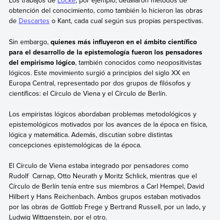
Los trabajos de
Locke
, por ejemplo, detallaron métodos de
obtención del conocimiento, como también lo hicieron las obras
de
Descartes
o Kant, cada cual según sus propias perspectivas.
Sin embargo,
quienes más influyeron en el ámbito científico
para el desarrollo de la epistemología fueron los pensadores
del empirismo lógico
, también conocidos como neopositivistas
lógicos. Este movimiento surgió a principios del siglo XX en
Europa Central, representado por dos grupos de filósofos y
científicos: el Círculo de Viena y el Círculo de Berlín.
Los empiristas lógicos abordaban problemas metodológicos y
epistemológicos motivados por los avances de la época en física,
lógica y matemática. Además, discutían sobre distintas
concepciones epistemológicas de la época.
El Círculo de Viena estaba integrado por pensadores como
Rudolf Carnap, Otto Neurath y Moritz Schlick, mientras que el
Círculo de Berlín tenía entre sus miembros a Carl Hempel, David
Hilbert y Hans Reichenbach. Ambos grupos estaban motivados
por las obras de Gottlob Frege y Bertrand Russell, por un lado, y
Ludwig Wittgenstein, por el otro.