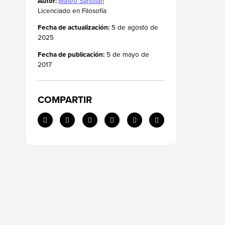
Autor:
Mateo Santillán
Licenciado en Filosofía
8. El sistema geocéntrico
Fecha de actualización:
5 de agosto de
9. Los elementos de la naturaleza
2025
10. La filosofía política
Fecha de publicación:
5 de mayo de
11. La poética o teoría literaria
2017
Historia del pensamiento aristotélico
COMPARTIR