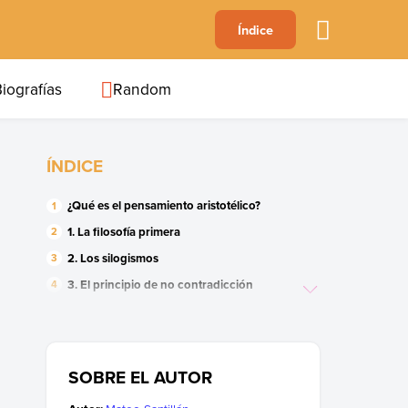
A
Índice
B
C
D
E
F
G
H
I
J
iografías
Random
ÍNDICE
¿Qué es el pensamiento aristotélico?
1. La filosofía primera
2. Los silogismos
3. El principio de no contradicción
4. Las falacias
5. La esencia permanente y la apariencia
cambiante
SOBRE EL AUTOR
6. La crítica al pensamiento platónico
7. La multiplicidad de las ciencias