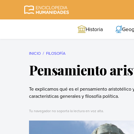
Skip
to
Enciclopedia
La enciclopedia de
content
Humanidades
humanidades más
Historia
Geog
completa y más
confiable
INICIO
FILOSOFÍA
Pensamiento aris
Te explicamos qué es el pensamiento aristotélico 
características generales y filosofía política.
Tu navegador no soporta la lectura en voz alta.